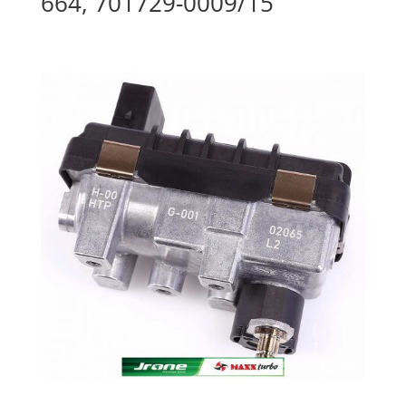
664, 701729-0009/15