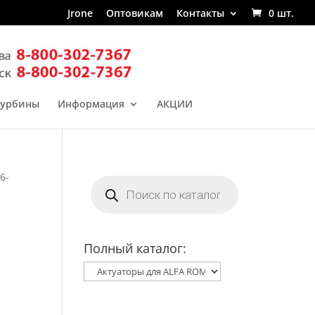
Jrone
Оптовикам
Контакты
0 шт.
турбины
Информация
АКЦИИ
6-
Поиск
товаров
Полный каталог: