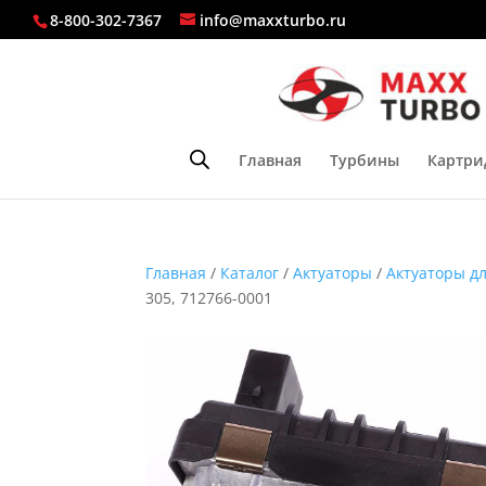
8-800-302-7367
info@maxxturbo.ru
Главная
Турбины
Картри
Главная
/
Каталог
/
Актуаторы
/
Актуаторы д
305, 712766-0001