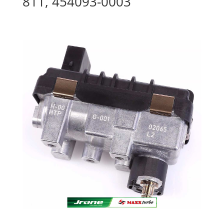
811, 454093-0003