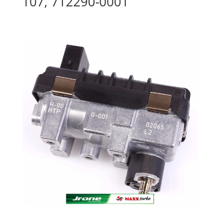
107, 712290-0001