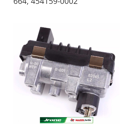
664, 454159-0002