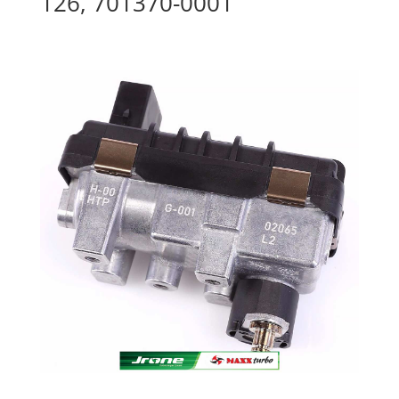
126, 701370-0001