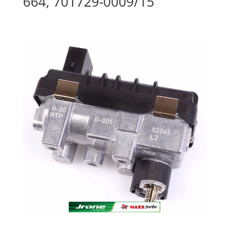
664, 701729-0009/15