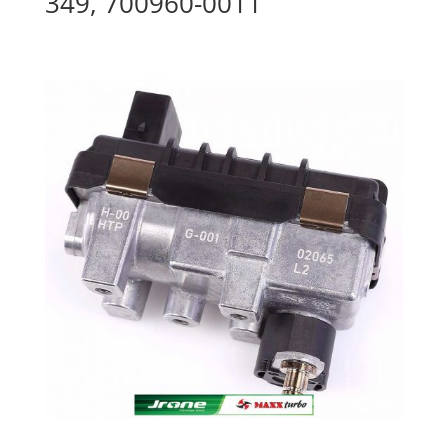
349, 700960-0011