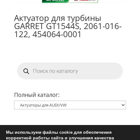
Актуатор для турбины
GARRET GT1544S, 2061-016-
122, 454064-0001
Поиск
товаров
Полный каталог:
Мы используем файлы cookie для обеспечения
Главная
Ремкомплект турбины
корректной работы сайта и улучшения качества