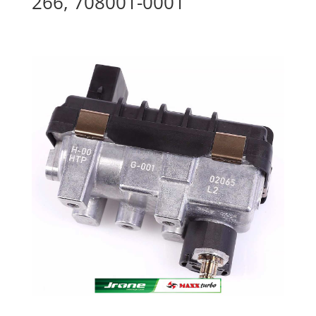
266, 708001-0001