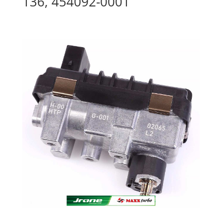
136, 454092-0001