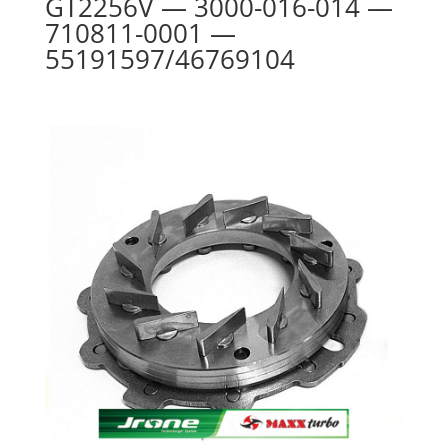
GT2256V — 3000-016-014 —
710811-0001 —
55191597/46769104