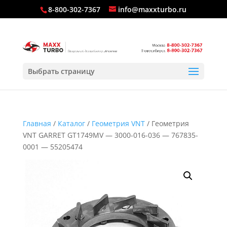
8-800-302-7367
info@maxxturbo.ru
Выбрать страницу
Главная
/
Каталог
/
Геометрия VNT
/ Геометрия
VNT GARRET GT1749MV — 3000-016-036 — 767835-
0001 — 55205474