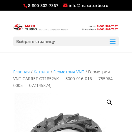
8-800-302-7367
info@maxxturbo.ru
Выбрать страницу
Главная
/
Каталог
/
Геометрия VNT
/ Геометрия
VNT GARRET GT1852VK — 3000-016-016 — 755964-
0005 — 07Z145874J