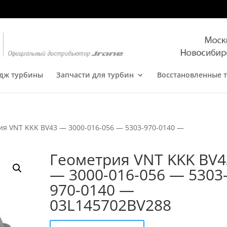
дж турбины
Запчасти для турбин
Восстановленные 
ия VNT KKK BV43 — 3000-016-056 — 5303-970-0140 —
Геометрия VNT KKK BV4
— 3000-016-056 — 5303
970-0140 —
03L145702BV288