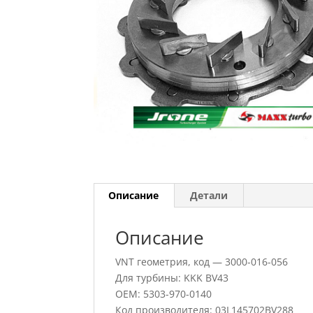
Описание
Детали
Описание
VNT геометрия, код — 3000-016-056
Для турбины: KKK BV43
OEM: 5303-970-0140
Код производителя: 03L145702BV288