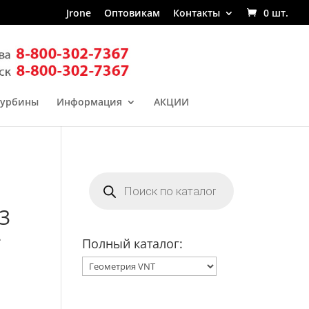
Jrone
Оптовикам
Контакты
0 шт.
турбины
Информация
АКЦИИ
Поиск
товаров
3
-
Полный каталог: