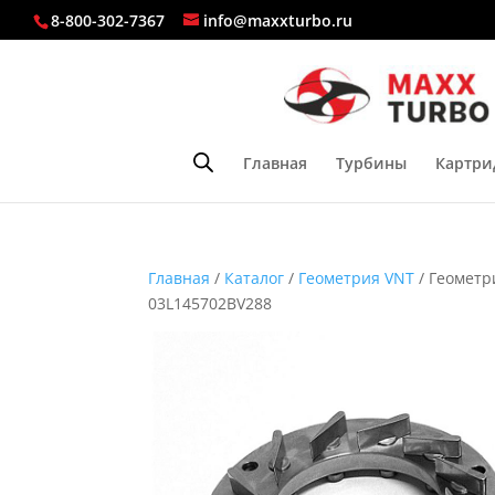
8-800-302-7367
info@maxxturbo.ru
Главная
Турбины
Картри
Главная
/
Каталог
/
Геометрия VNT
/ Геометр
03L145702BV288