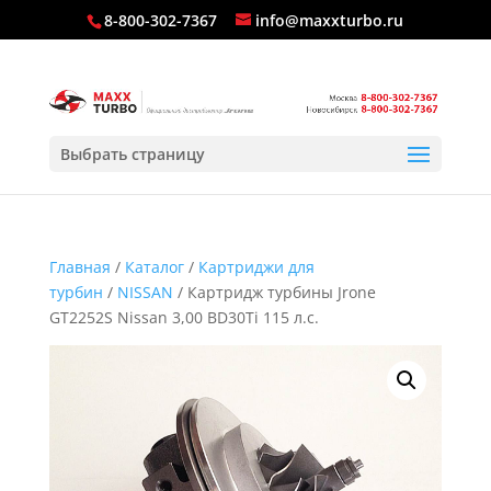
8-800-302-7367
info@maxxturbo.ru
Выбрать страницу
Главная
/
Каталог
/
Картриджи для
турбин
/
NISSAN
/ Картридж турбины Jrone
GT2252S Nissan 3,00 BD30Ti 115 л.с.