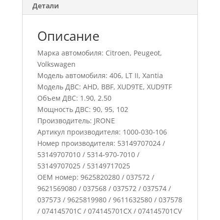
Детали
Описание
Марка автомобиля: Citroen, Peugeot,
Volkswagen
Модель автомобиля: 406, LT II, Xantia
Модель ДВС: AHD, BBF, XUD9TE, XUD9TF
Объем ДВС: 1.90, 2.50
Мощность ДВС: 90, 95, 102
Производитель: JRONE
Артикул производителя: 1000-030-106
Номер производителя: 53149707024 /
53149707010 / 5314-970-7010 /
53149707025 / 53149717025
ОЕМ номер: 9625820280 / 037572 /
9621569080 / 037568 / 037572 / 037574 /
037573 / 9625819980 / 9611632580 / 037578
/ 074145701C / 074145701CX / 074145701CV