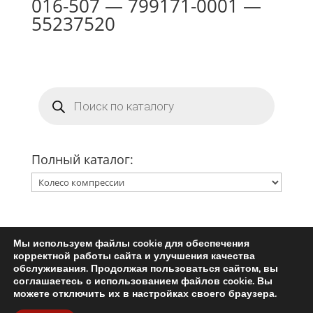
016-507 — 799171-0001 —
55237520
Поиск
товаров
Полный каталог:
Мы используем файлы cookie для обеспечения
Главная
Ремкомплект турбины
корректной работы сайта и улучшения качества
Запчасти для турбин
обслуживания. Продолжая пользоваться сайтом, вы
соглашаетесь с использованием файлов cookie. Вы
Пользовательское соглашение
можете отключить их в настройках своего браузера.
Политика конфиденциальности