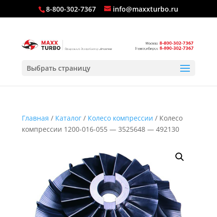
8-800-302-7367
info@maxxturbo.ru
Выбрать страницу
Главная
/
Каталог
/
Колесо компрессии
/ Колесо
компрессии 1200-016-055 — 3525648 — 492130