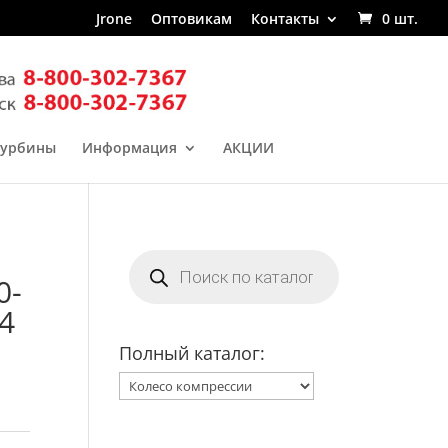
Jrone
Оптовикам
Контакты
0 шт.
турбины
Информация
АКЦИИ
Поиск
товаров
0-
4
Полный каталог: