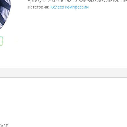
Артикул:
1200-016-158 - 3,52403435287773E+20 - 3
Категория:
Колесо компрессии
CASE