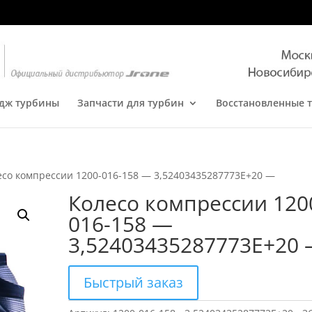
дж турбины
Запчасти для турбин
Восстановленные 
есо компрессии 1200-016-158 — 3,52403435287773E+20 —
Колесо компрессии 120
016-158 —
3,52403435287773E+20
Быстрый заказ