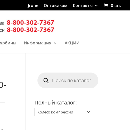
Jrone
Оптовикам
Контакты
0 шт.
турбины
Информация
АКЦИИ
Поиск
товаров
0-
 —
Полный каталог: