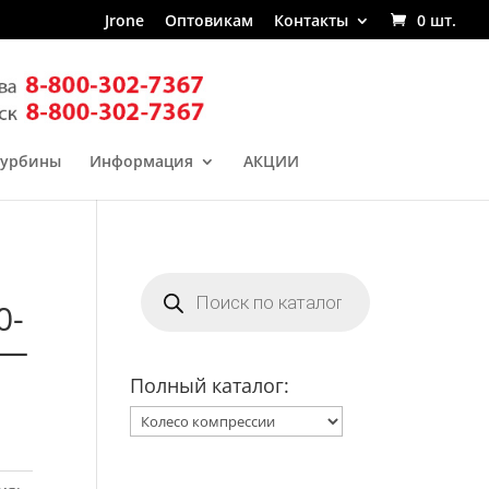
Jrone
Оптовикам
Контакты
0 шт.
турбины
Информация
АКЦИИ
Поиск
товаров
0-
 —
Полный каталог: