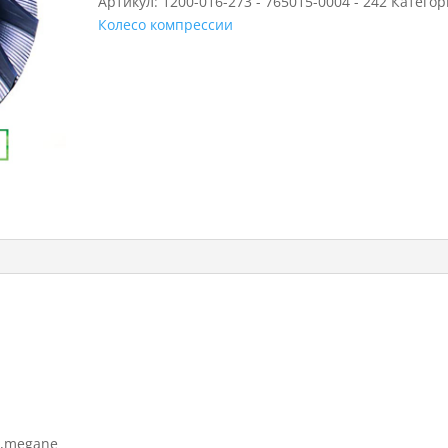
Артикул:
1200-016-273 - 765015-0004 - 242
Категор
Колесо компрессии
a,megane