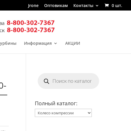
Jrone
Оптовикам
Контакты
0 шт.
турбины
Информация
АКЦИИ
Поиск
товаров
0-
 —
Полный каталог: