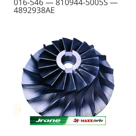
016-546 — 810944-5005S —
4892938AE