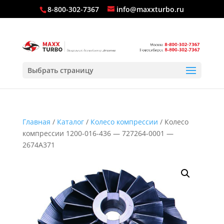
8-800-302-7367
info@maxxturbo.ru
Выбрать страницу
Главная
/
Каталог
/
Колесо компрессии
/ Колесо
компрессии 1200-016-436 — 727264-0001 —
2674A371