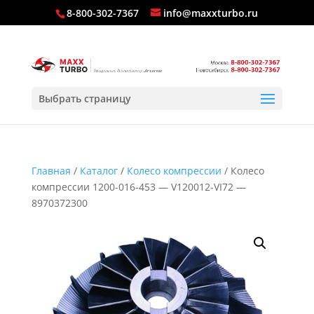
8-800-302-7367
info@maxxturbo.ru
Выбрать страницу
Главная
/
Каталог
/
Колесо компрессии
/ Колесо
компрессии 1200-016-453 — V120012-VI72 —
8970372300