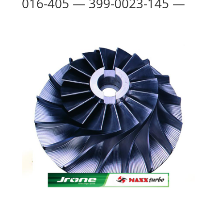
016-405 — 399-0023-145 —