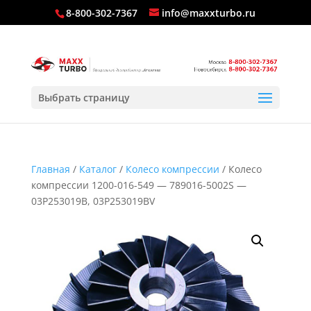
8-800-302-7367
info@maxxturbo.ru
Выбрать страницу
Главная
/
Каталог
/
Колесо компрессии
/ Колесо
компрессии 1200-016-549 — 789016-5002S —
03P253019B, 03P253019BV