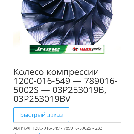
Колесо компрессии
1200-016-549 — 789016-
5002S — 03P253019B,
03P253019BV
Быстрый заказ
Артикул:
1200-016-549 - 789016-5002S - 282