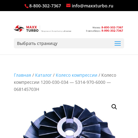
8-800-302-7367
info@maxxturbo.ru
Выбрать страницу
Главная
/
Каталог
/
Колесо компрессии
/ Колесо
компрессии 1200-030-034 — 5314-970-6000 —
068145703H