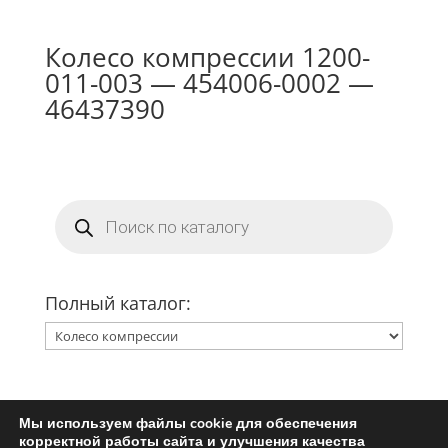
Колесо компрессии 1200-
011-003 — 454006-0002 —
46437390
Поиск
товаров
Полный каталог:
Мы используем файлы cookie для обеспечения
Главная
Ремкомплект турбины
корректной работы сайта и улучшения качества