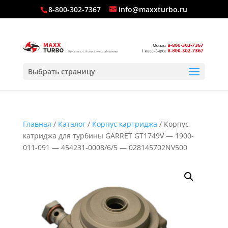
8-800-302-7367
info@maxxturbo.ru
Выбрать страницу
Главная
/
Каталог
/
Корпус картриджа
/ Корпус
катриджа для турбины GARRET GT1749V — 1900-
011-091 — 454231-0008/6/5 — 028145702NV500