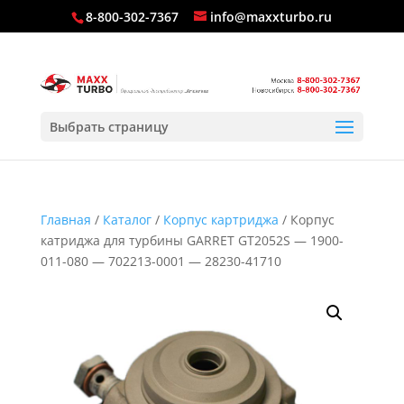
8-800-302-7367
info@maxxturbo.ru
Выбрать страницу
Главная
/
Каталог
/
Корпус картриджа
/ Корпус
катриджа для турбины GARRET GT2052S — 1900-
011-080 — 702213-0001 — 28230-41710