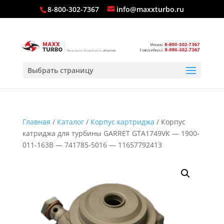
8-800-302-7367
info@maxxturbo.ru
Выбрать страницу
Главная
/
Каталог
/
Корпус картриджа
/ Корпус
катриджа для турбины GARRET GTA1749VK — 1900-
011-163B — 741785-5016 — 11657792413