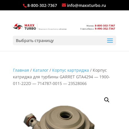
8-800-302-7367
info@maxxturbo.ru
Выбрать страницу
Главная
/
Каталог
/
Корпус картриджа
/ Корпус
катриджа для турбины GARRET GTA4294 — 1900-
011-222D — 714787-0015 — 23528066