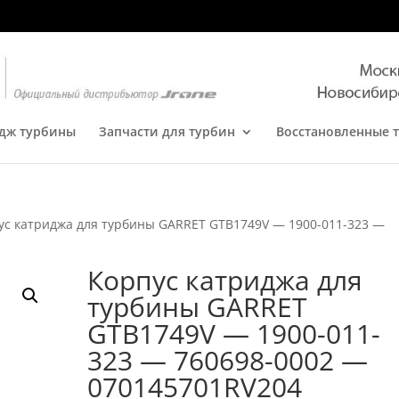
дж турбины
Запчасти для турбин
Восстановленные 
ус катриджа для турбины GARRET GTB1749V — 1900-011-323 —
Корпус катриджа для
турбины GARRET
GTB1749V — 1900-011-
323 — 760698-0002 —
070145701RV204