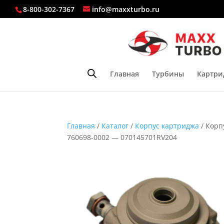
8-800-302-7367
info@maxxturbo.ru
Главная
Турбины
Картри
Главная
/
Каталог
/
Корпус картриджа
/ Корп
760698-0002 — 070145701RV204