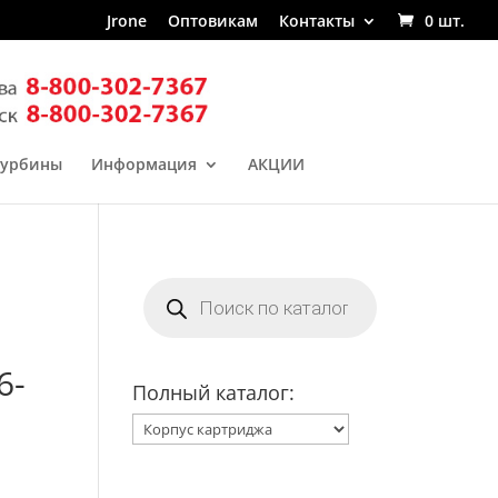
Jrone
Оптовикам
Контакты
0 шт.
турбины
Информация
АКЦИИ
Поиск
товаров
6-
Полный каталог: