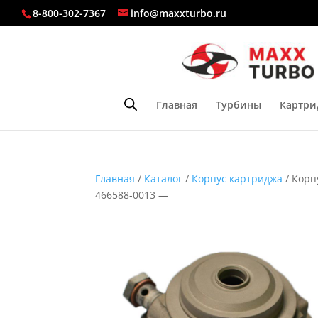
8-800-302-7367
info@maxxturbo.ru
Главная
Турбины
Картри
Главная
/
Каталог
/
Корпус картриджа
/ Корп
466588-0013 —