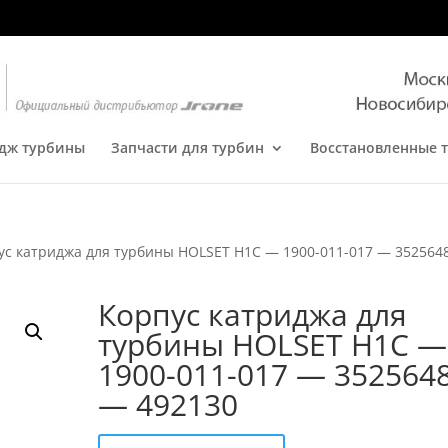
дж турбины
Запчасти для турбин
Восстановленные 
ус катриджа для турбины HOLSET H1C — 1900-011-017 — 352564
Корпус катриджа для
турбины HOLSET H1C —
1900-011-017 — 352564
— 492130