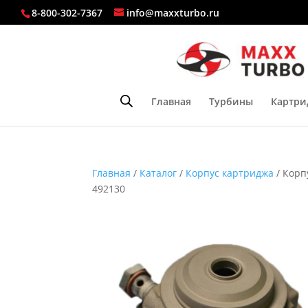
8-800-302-7367
info@maxxturbo.ru
Главная
Турбины
Картри
Главная
/
Каталог
/
Корпус картриджа
/ Корп
492130