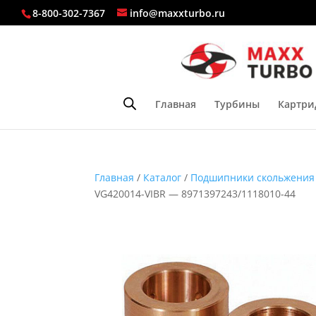
8-800-302-7367
info@maxxturbo.ru
Главная
Турбины
Картри
Главная
/
Каталог
/
Подшипники скольжения
VG420014-VIBR — 8971397243/1118010-44