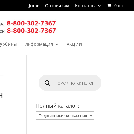
Jrone
Оптовикам
Контакты
0 шт.
турбины
Информация
АКЦИИ
 —
Поиск
товаров
я
—
Полный каталог: