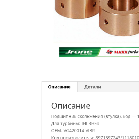
Описание
Детали
Описание
Подшипник скольжения (втулка), код — 
Для турбины: IHI RHF4
OEM: VG420014-VIBR
Код производителя: 8971397243/1118010