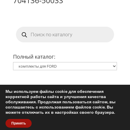
704136-5003S
Поиск
товаров
Полный каталог:
Мы используем файлы cookie для обеспечения
Главная
Ремкомплект турбины
корректной работы сайта и улучшения качества
Запчасти для турбин
обслуживания. Продолжая пользоваться сайтом, вы
соглашаетесь с использованием файлов cookie. Вы
Пользовательское соглашение
можете отключить их в настройках своего браузера.
Политика конфиденциальности
Принять