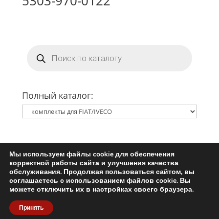
5303-970-0122
Поиск
товаров
Полный каталог:
Мы используем файлы cookie для обеспечения
Главная
Ремкомплект турбины
корректной работы сайта и улучшения качества
Запчасти для турбин
обслуживания. Продолжая пользоваться сайтом, вы
соглашаетесь с использованием файлов cookie. Вы
Пользовательское соглашение
можете отключить их в настройках своего браузера.
Политика конфиденциальности
Принять