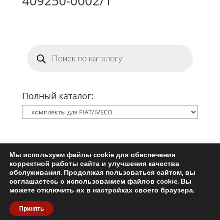
409250-0002/1
Поиск
товаров
Полный каталог:
Мы используем файлы cookie для обеспечения
Главная
Ремкомплект турбины
корректной работы сайта и улучшения качества
Запчасти для турбин
обслуживания. Продолжая пользоваться сайтом, вы
соглашаетесь с использованием файлов cookie. Вы
Пользовательское соглашение
можете отключить их в настройках своего браузера.
Политика конфиденциальности
Принять