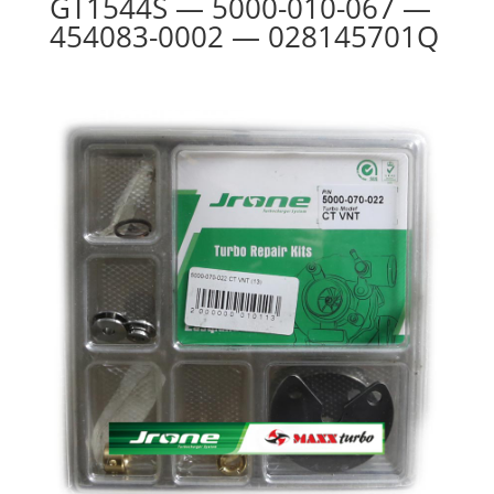
GT1544S — 5000-010-067 —
454083-0002 — 028145701Q