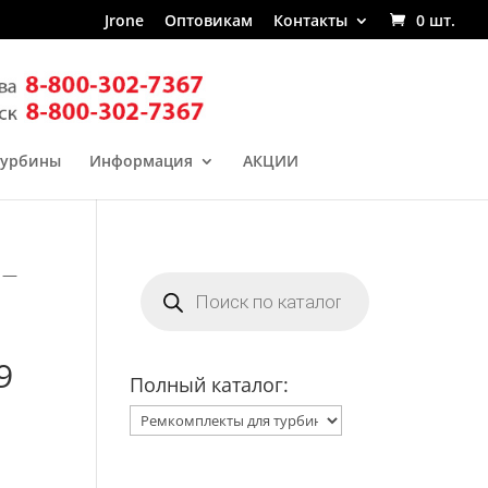
Jrone
Оптовикам
Контакты
0 шт.
турбины
Информация
АКЦИИ
5 —
Поиск
товаров
9
Полный каталог: