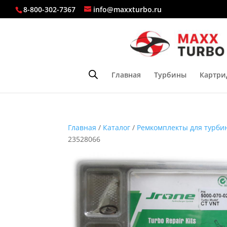
8-800-302-7367
info@maxxturbo.ru
Главная
Турбины
Картри
Главная
/
Каталог
/
Ремкомплекты для турби
23528066