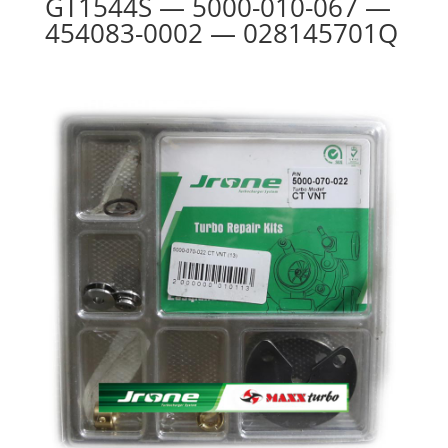
GT1544S — 5000-010-067 —
454083-0002 — 028145701Q