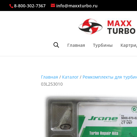
8-800-302-7367
info@maxxturbo.ru
Главная
Турбины
Картри
Главная
/
Каталог
/
Ремкомплекты для турби
03L253010