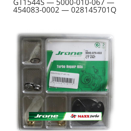
GT1544S — 5000-010-067 —
454083-0002 — 028145701Q