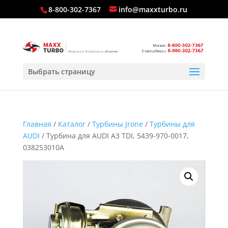
8-800-302-7367
info@maxxturbo.ru
Выбрать страницу
Главная
/
Каталог
/
Турбины Jrone
/
Турбины для
AUDI
/ Турбина для AUDI A3 TDI, 5439-970-0017,
038253010A