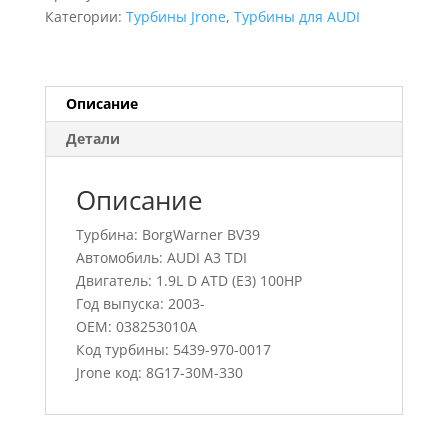
A3
Категории:
Турбины Jrone
,
Турбины для AUDI
TDI,
5439-
970-
0017,
Описание
038253010A
Детали
Описание
Турбина: BorgWarner BV39
Автомобиль: AUDI A3 TDI
Двигатель: 1.9L D ATD (E3) 100HP
Год выпуска: 2003-
OEM: 038253010A
Код турбины: 5439-970-0017
Jrone код: 8G17-30M-330