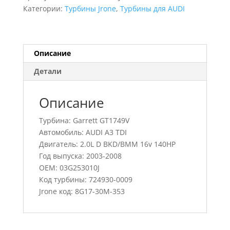
A3
Категории:
Турбины Jrone
,
Турбины для AUDI
TDI,
724930-
0009,
03G253010J
Описание
Детали
Описание
Турбина: Garrett GT1749V
Автомобиль: AUDI A3 TDI
Двигатель: 2.0L D BKD/BMM 16v 140HP
Год выпуска: 2003-2008
OEM: 03G253010J
Код турбины: 724930-0009
Jrone код: 8G17-30M-353