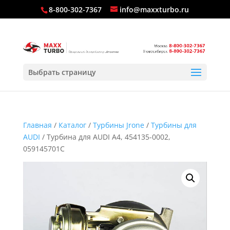
8-800-302-7367
info@maxxturbo.ru
Выбрать страницу
Главная
/
Каталог
/
Турбины Jrone
/
Турбины для
AUDI
/ Турбина для AUDI A4, 454135-0002,
059145701C