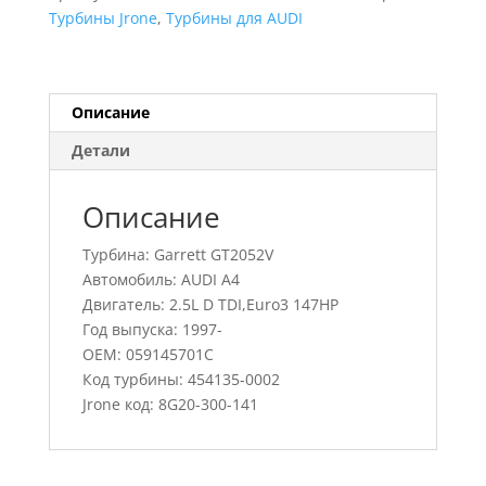
A4,
Турбины Jrone
,
Турбины для AUDI
454135-
0002,
059145701C
Описание
Детали
Описание
Турбина: Garrett GT2052V
Автомобиль: AUDI A4
Двигатель: 2.5L D TDI,Euro3 147HP
Год выпуска: 1997-
OEM: 059145701C
Код турбины: 454135-0002
Jrone код: 8G20-300-141