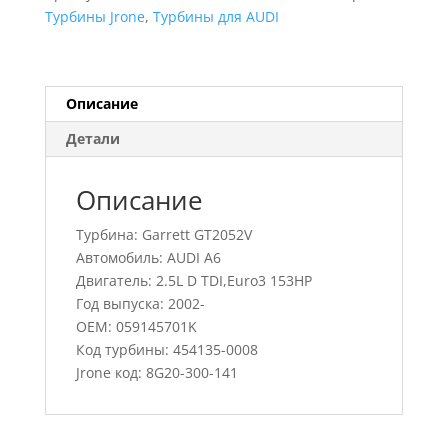
A6,
Турбины Jrone
,
Турбины для AUDI
454135-
0008,
059145701K
Описание
Детали
Описание
Турбина: Garrett GT2052V
Автомобиль: AUDI A6
Двигатель: 2.5L D TDI,Euro3 153HP
Год выпуска: 2002-
OEM: 059145701K
Код турбины: 454135-0008
Jrone код: 8G20-300-141