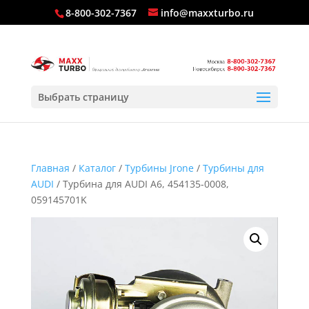
8-800-302-7367
info@maxxturbo.ru
Выбрать страницу
Главная
/
Каталог
/
Турбины Jrone
/
Турбины для
AUDI
/ Турбина для AUDI A6, 454135-0008,
059145701K