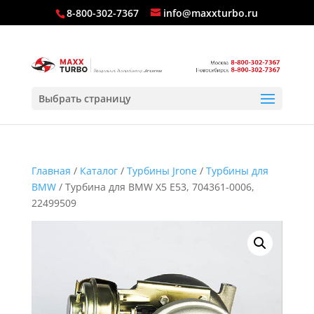
8-800-302-7367
info@maxxturbo.ru
Выбрать страницу
Главная
/
Каталог
/
Турбины Jrone
/
Турбины для
BMW
/ Турбина для BMW X5 E53, 704361-0006,
22499509