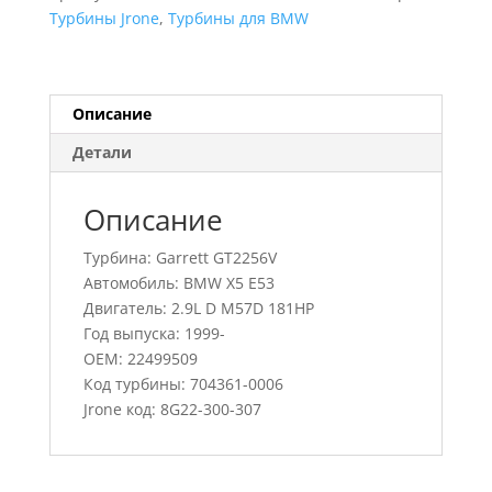
X5
Турбины Jrone
,
Турбины для BMW
E53,
704361-
0006,
22499509
Описание
Детали
Описание
Турбина: Garrett GT2256V
Автомобиль: BMW X5 E53
Двигатель: 2.9L D M57D 181HP
Год выпуска: 1999-
OEM: 22499509
Код турбины: 704361-0006
Jrone код: 8G22-300-307