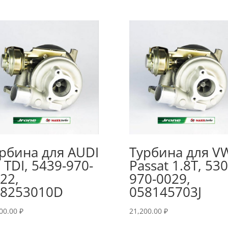
рбина для AUDI
Турбина для V
 TDI, 5439-970-
Passat 1.8T, 530
22,
970-0029,
38253010D
058145703J
700.00
₽
21,200.00
₽