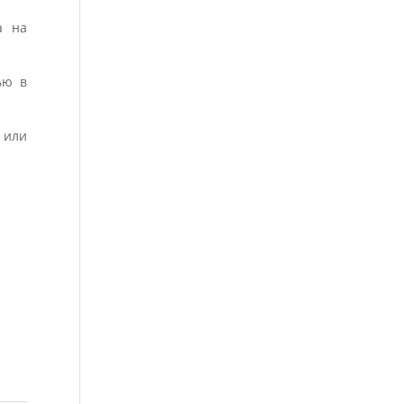
а на
ью в
 или