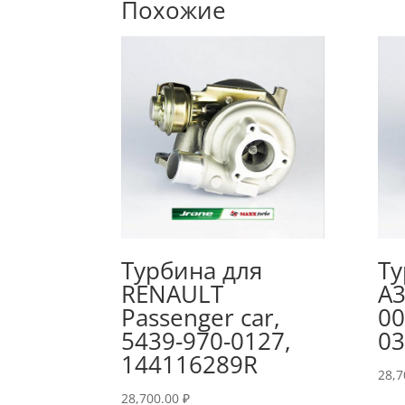
Похожие
Турбина для
Ту
RENAULT
A3
Passenger car,
00
5439-970-0127,
0
144116289R
28,
28,700.00
₽