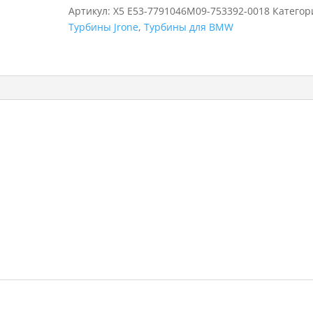
BMW
Артикул:
X5 E53-7791046M09-753392-0018
Категор
X5
Турбины Jrone
,
Турбины для BMW
E53,
753392-
0018,
7791046M09