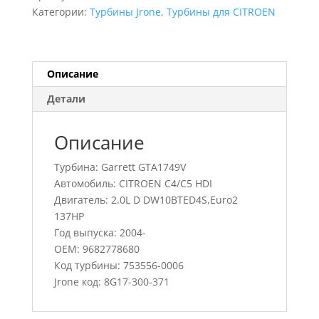
C4/C5
Категории:
Турбины Jrone
,
Турбины для CITROEN
HDI,
753556-
0006,
9682778680
Описание
Детали
Описание
Турбина: Garrett GTA1749V
Автомобиль: CITROEN C4/C5 HDI
Двигатель: 2.0L D DW10BTED4S,Euro2
137HP
Год выпуска: 2004-
OEM: 9682778680
Код турбины: 753556-0006
Jrone код: 8G17-300-371