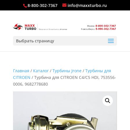
8-800-302-7367
info@maxxturbo.ru
Выбрать страницу
Главная
/
Каталог
/
Турбины Jrone
/
Турбины для
CITROEN
/ Турбина для CITROEN C4/C5 HDI, 753556-
0006, 9682778680